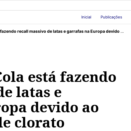
Inicial
Publicações
ecall massivo de latas e garrafas na Europa devido ao teor excessivo de clorato
ola está fazendo
e latas e
ropa devido ao
de clorato