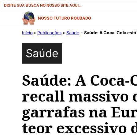
Search
for:
Pular
NOSSO FUTURO ROUBADO
para
Início
»
Publicações
»
Saúde
»
Saúde: A Coca-Cola está fazendo r
o
conteúdo
Saúde
Saúde: A Coca-C
recall massivo d
garrafas na Eu
teor excessivo 