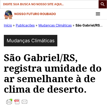
Search
for:
Pular
NOSSO FUTURO ROUBADO
para
Início
»
Publicações
»
Mudanças Climáticas
»
São Gabriel/RS, registra umidade do ar semelhante à de clima de deserto.
o
conteúdo
Mudanças Climáticas
São Gabriel/RS,
registra umidade do
ar semelhante à de
clima de deserto.