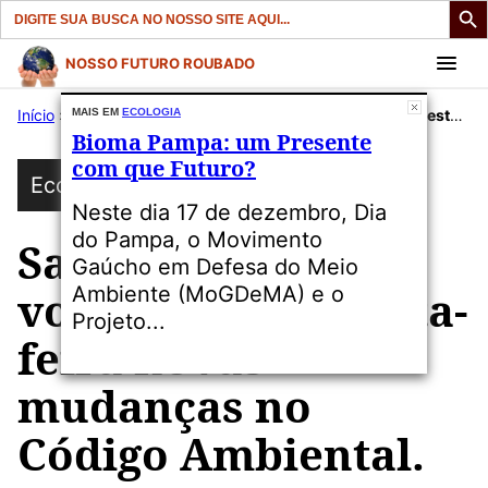
Search
for:
Pular
NOSSO FUTURO ROUBADO
para
Início
»
Publicações
MAIS EM
ECOLOGIA
»
Ecologia
»
Santa Catarina votará nesta quarta-feira novas mudanças no Código Ambiental.
o
Bioma Pampa: um Presente
conteúdo
com que Futuro?
Ecologia
Neste dia 17 de dezembro, Dia
do Pampa, o Movimento
Santa Catarina
Gaúcho em Defesa do Meio
votará nesta quarta-
Ambiente (MoGDeMA) e o
Projeto...
feira novas
mudanças no
Código Ambiental.