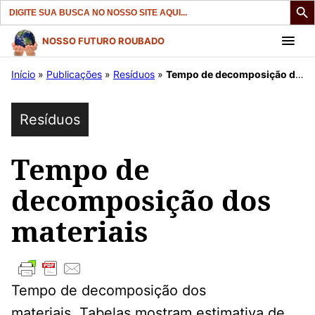
Search
for:
Pular
NOSSO FUTURO ROUBADO
para
Início
»
Publicações
»
Resíduos
»
Tempo de decomposição dos materiais
o
conteúdo
Resíduos
Tempo de
decomposição dos
materiais
Tempo de decomposição dos
materiais. Tabelas mostram estimativa de