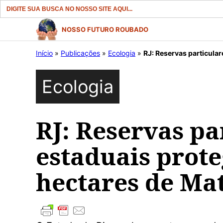
Search
for:
Pular
NOSSO FUTURO ROUBADO
para
Início
»
Publicações
»
Ecologia
»
RJ: Reservas particular
o
conteúdo
Ecologia
RJ: Reservas pa
estaduais prot
hectares de Mat