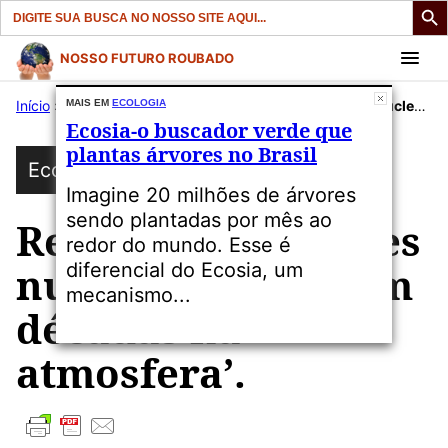
Search
for:
Pular
NOSSO FUTURO ROUBADO
para
Início
»
Publicações
MAIS EM
ECOLOGIA
»
Ecologia
»
Resquícios de testes nucleares ‘resistem décadas na atmosfera’.
o
Ecosia-o buscador verde que
conteúdo
plantas árvores no Brasil
Ecologia
Imagine 20 milhões de árvores
sendo plantadas por mês ao
Resquícios de testes
redor do mundo. Esse é
nucleares ‘resistem
diferencial do Ecosia, um
mecanismo...
décadas na
atmosfera’.