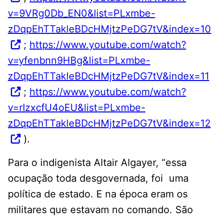
v=9VRg0Db_EN0&list=PLxmbe-
zDqpEhTTakleBDcHMjtzPeDG7tV&index=10
;
https://www.youtube.com/watch?
v=yfenbnn9HBg&list=PLxmbe-
zDqpEhTTakleBDcHMjtzPeDG7tV&index=11
;
https://www.youtube.com/watch?
v=rIzxcfU4oEU&list=PLxmbe-
zDqpEhTTakleBDcHMjtzPeDG7tV&index=12
).
Para o indigenista Altair Algayer, “essa
ocupação toda desgovernada, foi uma
política de estado. E na época eram os
militares que estavam no comando. São