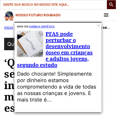
Search
for:
Pular
NOSSO FUTURO ROUBADO
para
Início
»
Publicações
MAIS EM
QUÍMICA SINTÉTICA
»
Química Sintética
»
‘Químicos para sempre’ ligados à infertilidade em mulheres, mostra estudo
o
PFAS pode
conteúdo
perturbar o
Química Sintética
desenvolvimento
ósseo em crianças
e adultos jovens,
‘Químicos para
segundo estudo
sempre’ ligados à
Dado chocante! Simplesmente
por dinheiro estamos
infertilidade em
comprometendo a vida de todas
mulheres, mostra
as nossas crianças e jovens. E
mais triste é...
estudo