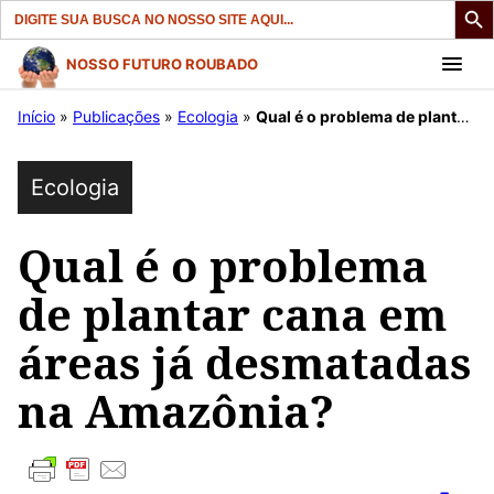
Search
for:
Pular
NOSSO FUTURO ROUBADO
para
Início
»
Publicações
»
Ecologia
»
Qual é o problema de plantar cana em áreas já desmatadas na Amazônia?
o
conteúdo
Ecologia
Qual é o problema
de plantar cana em
áreas já desmatadas
na Amazônia?