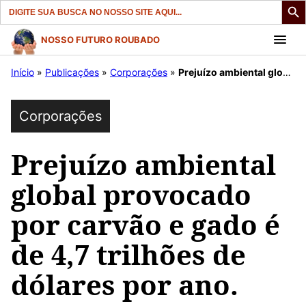
Search
for:
Pular
NOSSO FUTURO ROUBADO
para
Início
»
Publicações
»
Corporações
»
Prejuízo ambiental global provocado por carvão e gado é de 4,7 trilhões de dólares por ano.
o
conteúdo
Corporações
Prejuízo ambiental
global provocado
por carvão e gado é
de 4,7 trilhões de
dólares por ano.