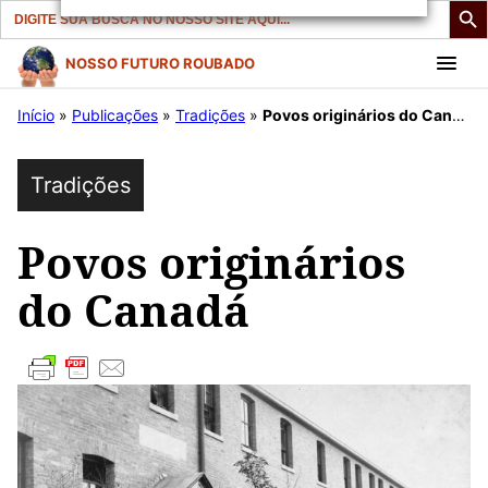
Search
for:
Pular
NOSSO FUTURO ROUBADO
para
Início
»
Publicações
»
Tradições
»
Povos originários do Canadá
o
conteúdo
Tradições
Povos originários
do Canadá