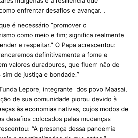
ares indígenas e a resiliência que
omo enfrentar desafios e avançar. .
que é necessário “promover o
smo como meio e fim; significa realmente
ender e respeitar.” O Papa acrescentou:
venceremos definitivamente a fome e
m valores duradouros, que fluem não de
 sim de justiça e bondade.”
 Tunda Lepore, integrante dos povo Maasai,
tuação de sua comunidade piorou devido à
eaças às economias nativas, cujos modos de
ios desafios colocados pelas mudanças
acrescentou: “A presença dessa pandemia