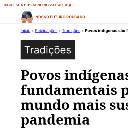
Search
for:
Pular
NOSSO FUTURO ROUBADO
para
Início
»
Publicações
»
Tradições
»
Povos indígenas são fun
o
conteúdo
Tradições
Povos indígena
fundamentais p
mundo mais sus
pandemia