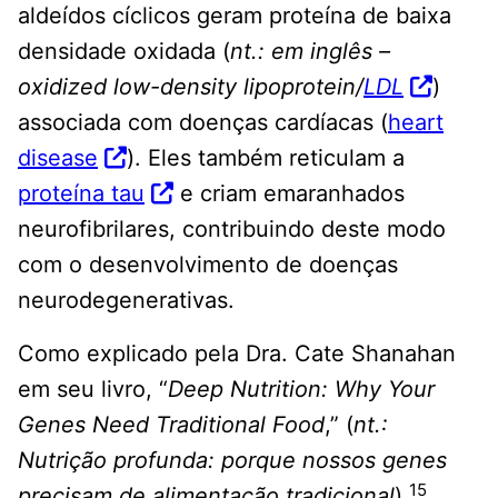
aldeídos cíclicos geram proteína de baixa
densidade oxidada (
nt.: em inglês –
oxidized low-density lipoprotein/
LDL
)
associada com doenças cardíacas (
heart
disease
). Eles também reticulam a
proteína tau
e criam emaranhados
neurofibrilares, contribuindo deste modo
com o desenvolvimento de doenças
neurodegenerativas.
Como explicado pela Dra. Cate Shanahan
em seu livro, “
Deep Nutrition: Why Your
Genes Need Traditional Food
,” (
nt.:
Nutrição profunda: porque nossos genes
15
precisam de alimentação tradicional
)
,