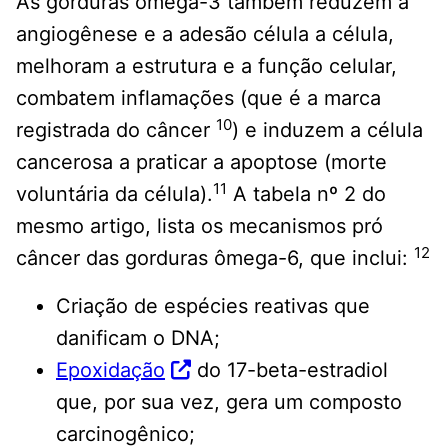
As gorduras ômega-3 também reduzem a
angiogênese e a adesão célula a célula,
melhoram a estrutura e a função celular,
combatem inflamações (que é a marca
10
registrada do câncer
) e induzem a célula
cancerosa a praticar a apoptose (morte
11
voluntária da célula).
A tabela nº 2 do
mesmo artigo, lista os mecanismos pró
12
câncer das gorduras ômega-6, que inclui:
Criação de espécies reativas que
danificam o DNA;
Epoxidação
do 17-beta-estradiol
que, por sua vez, gera um composto
carcinogênico;