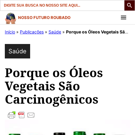
Search
for:
Pular
NOSSO FUTURO ROUBADO
para
Início
»
Publicações
»
Saúde
»
Porque os Óleos Vegetais São Carcinogênicos
o
conteúdo
Saúde
Porque os Óleos
Vegetais São
Carcinogênicos