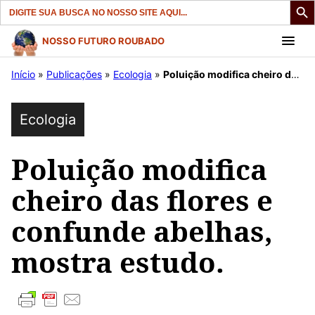
Search
for:
Pular
NOSSO FUTURO ROUBADO
para
Início
»
Publicações
»
Ecologia
»
Poluição modifica cheiro das flores e confunde abelhas, mostra estudo.
o
conteúdo
Ecologia
Poluição modifica
cheiro das flores e
confunde abelhas,
mostra estudo.