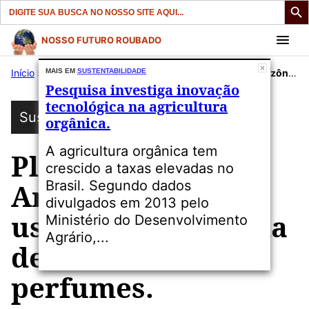
Search
for:
Pular
NOSSO FUTURO ROUBADO
para
Início
»
Publicações
MAIS EM
SUSTENTABILIDADE
»
Sustentabilidade
»
Plantas da Amazônia são usadas na indústria de cosméticos e perfumes.
o
Pesquisa investiga inovação
conteúdo
tecnológica na agricultura
Sustentabilidade
orgânica.
A agricultura orgânica tem
Plantas da
crescido a taxas elevadas no
Brasil. Segundo dados
Amazônia são
divulgados em 2013 pelo
usadas na indústria
Ministério do Desenvolvimento
Agrário,...
de cosméticos e
perfumes.