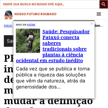
Search
for:
Pular
NOSSO FUTURO ROUBADO
para
Início
»
Publicações
MAIS EM
SAÚDE
»
Saúde
»
PFAS: Cientistas independentes denunciam manobras para mudar a definição de poluentes eternos
o
Saúde: Pesquisador
conteúdo
Pataxó conecta
Saúde
saberes
tradicionais sobre
plantas à ciência
PFAS: Cientistas
ocidental em estudo inédito
independentes
Cada vez que se publica e torna
pública a riqueza das soluções
denunciam
que vêm da natureza, atrás da
manobras para
generosidade dos...
mudar a definição