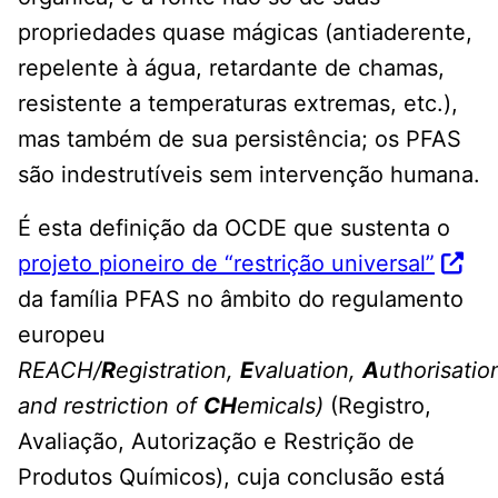
propriedades quase mágicas (antiaderente,
repelente à água, retardante de chamas,
resistente a temperaturas extremas, etc.),
mas também de sua persistência; os PFAS
são indestrutíveis sem intervenção humana.
É esta definição da OCDE que sustenta o
projeto pioneiro de “restrição universal”
da família PFAS no âmbito do regulamento
europeu
REACH/
R
egistration,
E
valuation,
A
uthorisatio
and restriction of
CH
emicals
)
(Registro,
Avaliação, Autorização e Restrição de
Produtos Químicos), cuja conclusão está