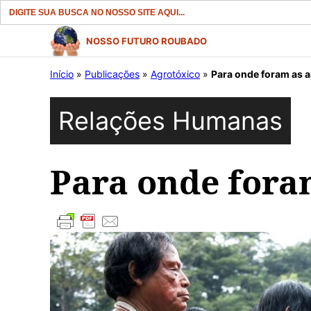
Search
for:
Pular
NOSSO FUTURO ROUBADO
para
Início
»
Publicações
»
Agrotóxico
»
Para onde foram as 
o
conteúdo
Relações Humanas
Para onde fora