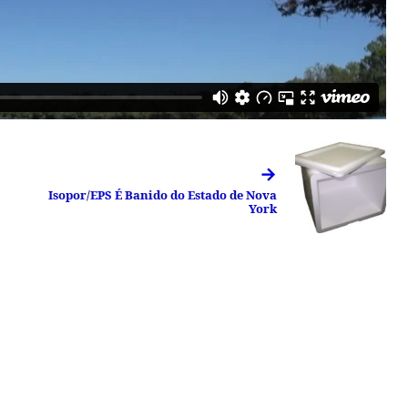
→
Isopor/EPS É Banido do Estado de Nova
York