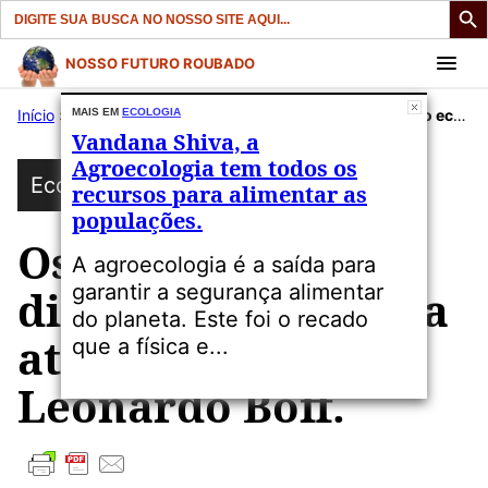
Search
for:
Pular
NOSSO FUTURO ROUBADO
para
Início
»
Publicações
MAIS EM
ECOLOGIA
»
Ecologia
»
Os termos da discussão ecológica atual. Artigo de Leonardo Boff.
o
Vandana Shiva, a
conteúdo
Agroecologia tem todos os
Ecologia
recursos para alimentar as
populações.
Os termos da
A agroecologia é a saída para
garantir a segurança alimentar
discussão ecológica
do planeta. Este foi o recado
atual. Artigo de
que a física e...
Leonardo Boff.