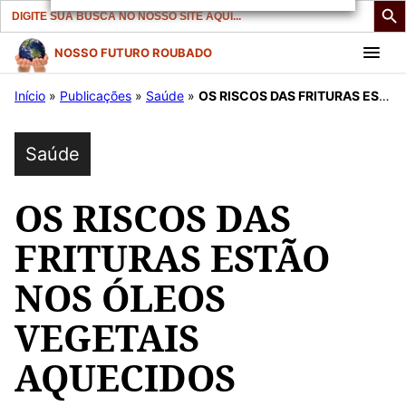
Search
for:
Pular
NOSSO FUTURO ROUBADO
para
Início
»
Publicações
»
Saúde
»
OS RISCOS DAS FRITURAS ESTÃO NOS ÓLEOS VEGETAIS AQUECIDOS
o
conteúdo
Saúde
OS RISCOS DAS
FRITURAS ESTÃO
NOS ÓLEOS
VEGETAIS
AQUECIDOS