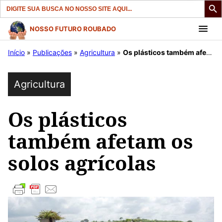
Search
for:
Pular
NOSSO FUTURO ROUBADO
para
Início
»
Publicações
»
Agricultura
»
Os plásticos também afetam os solos agrícolas
o
conteúdo
Agricultura
Os plásticos
também afetam os
solos agrícolas