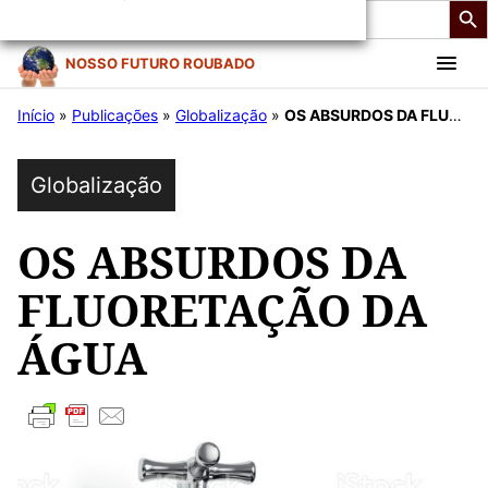
Search
for:
Pular
NOSSO FUTURO ROUBADO
para
Início
»
Publicações
»
Globalização
»
OS ABSURDOS DA FLUORETAÇÃO DA ÁGUA
o
conteúdo
Globalização
OS ABSURDOS DA
FLUORETAÇÃO DA
ÁGUA