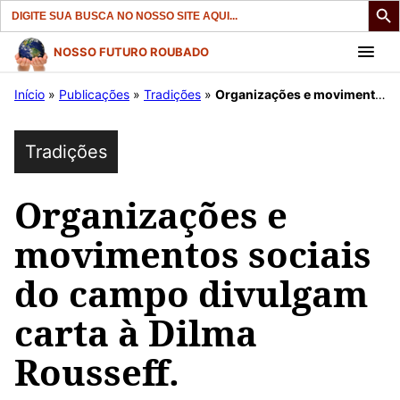
Search
for:
Pular
NOSSO FUTURO ROUBADO
para
Início
»
Publicações
»
Tradições
»
Organizações e movimentos sociais do campo divulgam carta à Dilma Rousseff.
o
conteúdo
Tradições
Organizações e
movimentos sociais
do campo divulgam
carta à Dilma
Rousseff.