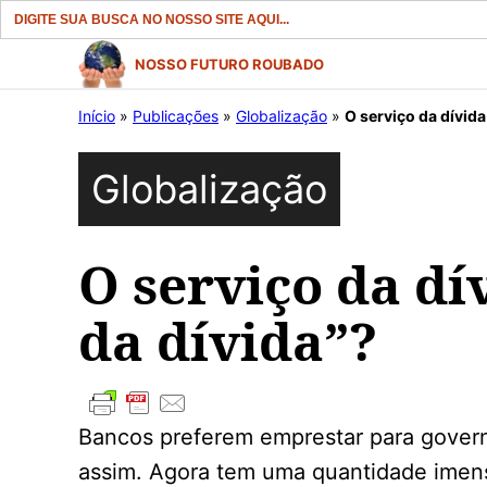
Search
for:
Pular
NOSSO FUTURO ROUBADO
para
Início
»
Publicações
»
Globalização
»
O serviço da dívida
o
conteúdo
Globalização
O serviço da dí
da dívida”?
Bancos preferem emprestar para govern
assim. Agora tem uma quantidade imens