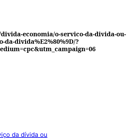
divida-economia/o-servico-da-divida-ou-
o-da-divida%E2%80%9D/?
edium=cpc&utm_campaign=06