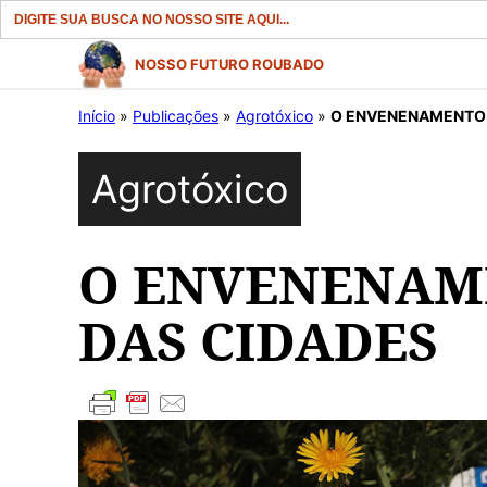
Search
for:
Pular
NOSSO FUTURO ROUBADO
para
Início
»
Publicações
»
Agrotóxico
»
O ENVENENAMENTO I
o
conteúdo
Agrotóxico
O ENVENENAME
DAS CIDADES