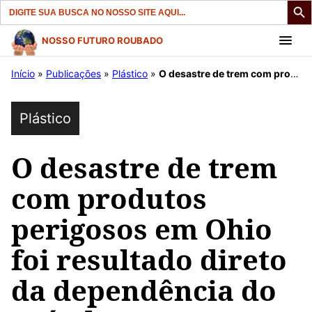
Search
for:
Pular
NOSSO FUTURO ROUBADO
para
Início
»
Publicações
»
Plástico
»
O desastre de trem com produtos perigosos em Ohio foi resultado direto da dependência do país de combustíveis fósseis e plástico
o
conteúdo
Plástico
O desastre de trem
com produtos
perigosos em Ohio
foi resultado direto
da dependência do