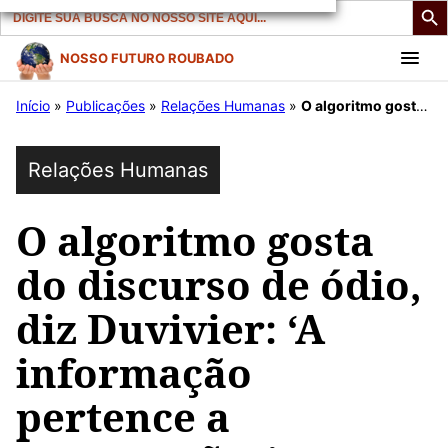
Search
for:
Pular
NOSSO FUTURO ROUBADO
para
Início
»
Publicações
»
Relações Humanas
»
O algoritmo gosta do discurso de ódio, diz Duvivier: ‘A informação pertence a corporações’
o
conteúdo
Relações Humanas
O algoritmo gosta
do discurso de ódio,
diz Duvivier: ‘A
informação
pertence a