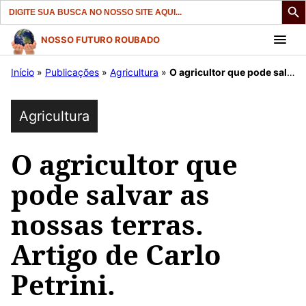
Search
for:
Pular
NOSSO FUTURO ROUBADO
para
Início
»
Publicações
»
Agricultura
»
O agricultor que pode salvar as nossas terras. Artigo de Carlo Petrini.
o
conteúdo
Agricultura
O agricultor que
pode salvar as
nossas terras.
Artigo de Carlo
Petrini.