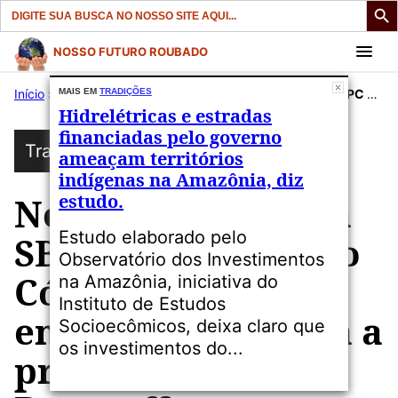
Search
for:
Pular
NOSSO FUTURO ROUBADO
para
Início
»
Publicações
MAIS EM
TRADIÇÕES
»
Tradições
»
Novo manifesto da SBPC e ABC sobre o Código Florestal encaminhado para a presidente Dilma Rousseff.
o
Hidrelétricas e estradas
conteúdo
financiadas pelo governo
Tradições
ameaçam territórios
indígenas na Amazônia, diz
estudo.
Novo manifesto da
Estudo elaborado pelo
SBPC e ABC sobre o
Observatório dos Investimentos
Código Florestal
na Amazônia, iniciativa do
Instituto de Estudos
encaminhado para a
Socioecômicos, deixa claro que
os investimentos do...
presidente Dilma