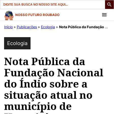
Search
for:
Pular
NOSSO FUTURO ROUBADO
para
Início
»
Publicações
»
Ecologia
»
Nota Pública da Fundação Nacional do Índio sobre a situação atual no município de Humaitá, Amazonas.
o
conteúdo
Ecologia
Nota Pública da
Fundação Nacional
do Índio sobre a
situação atual no
município de