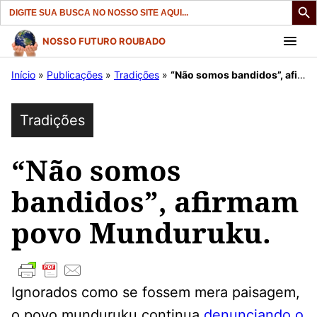
Search
for:
Pular
NOSSO FUTURO ROUBADO
para
Início
»
Publicações
»
Tradições
»
“Não somos bandidos”, afirmam povo Munduruku.
o
conteúdo
Tradições
“Não somos
bandidos”, afirmam
povo Munduruku.
Ignorados como se fossem mera paisagem,
o povo munduruku continua
denunciando o