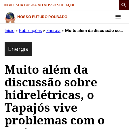
Search
for:
Pular
NOSSO FUTURO ROUBADO
para
Início
»
Publicações
»
Energia
»
Muito além da discussão sobre hidrelétricas, o Tapajós vive problemas com o garimpo e a expansão do agronegócio.
o
conteúdo
Energia
Muito além da
discussão sobre
hidrelétricas, o
Tapajós vive
problemas com o