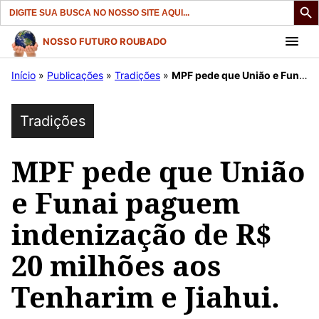
Search
for:
Pular
NOSSO FUTURO ROUBADO
para
Início
»
Publicações
»
Tradições
»
MPF pede que União e Funai paguem indenização de R$ 20 milhões aos Tenharim e Jiahui.
o
conteúdo
Tradições
MPF pede que União
e Funai paguem
indenização de R$
20 milhões aos
Tenharim e Jiahui.