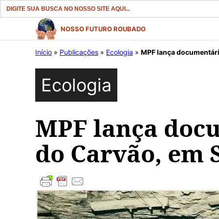
Search
for:
Pular
NOSSO FUTURO ROUBADO
para
Início
»
Publicações
»
Ecologia
»
MPF lança documentári
o
conteúdo
Ecologia
MPF lança doc
do Carvão, em 