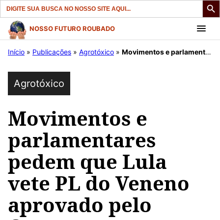
Search
for:
Pular
NOSSO FUTURO ROUBADO
para
Início
»
Publicações
»
Agrotóxico
»
Movimentos e parlamentares pedem que Lula vete PL do Veneno aprovado pelo Congresso
o
conteúdo
Agrotóxico
Movimentos e
parlamentares
pedem que Lula
vete PL do Veneno
aprovado pelo