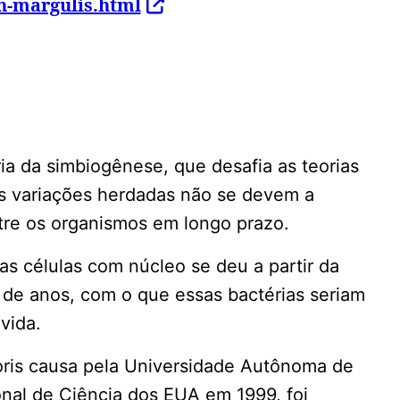
nn-margulis.html
ria da simbiogênese, que desafia as teorias
s variações herdadas não se devem a
tre os organismos em longo prazo.
as células com núcleo se deu a partir da
s de anos, com o que essas bactérias seriam
vida.
oris causa pela Universidade Autônoma de
nal de Ciência dos EUA em 1999, foi