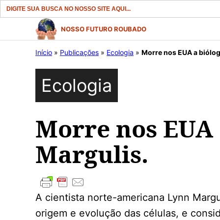
Search
for:
Pular
NOSSO FUTURO ROUBADO
para
Início
»
Publicações
»
Ecologia
»
Morre nos EUA a biólog
o
conteúdo
Ecologia
Morre nos EUA 
Margulis.
A cientista norte-americana Lynn Margu
origem e evolução das células, e consi