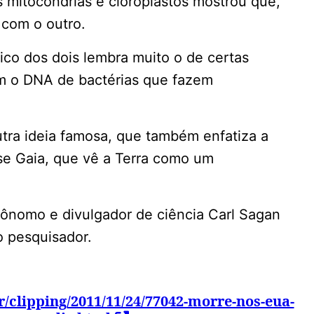
s mitocôndrias e cloroplastos mostrou que,
 com o outro.
ico dos dois lembra muito o de certas
om o DNA de bactérias que fazem
utra ideia famosa, que também enfatiza a
se Gaia, que vê a Terra como um
trônomo e divulgador de ciência Carl Sagan
o pesquisador.
r/clipping/2011/11/24/77042-morre-nos-eua-