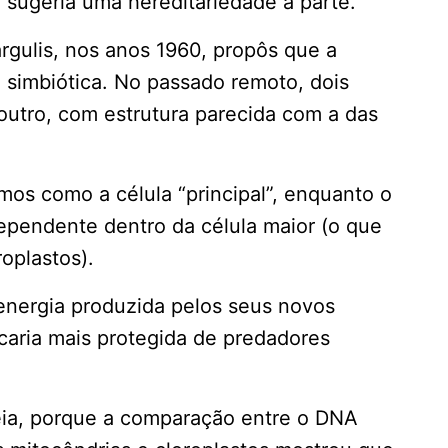
sugeria uma hereditariedade à parte.
gulis, nos anos 1960, propôs que a
 simbiótica. No passado remoto, dois
outro, com estrutura parecida com a das
os como a célula “principal”, enquanto o
ependente dentro da célula maior (o que
oplastos).
 energia produzida pelos seus novos
icaria mais protegida de predadores
eia, porque a comparação entre o DNA