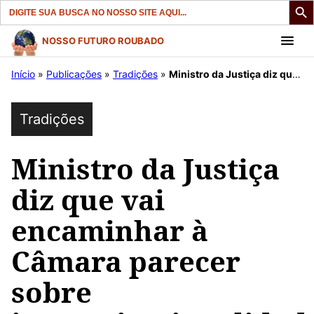
Search
for:
Pular
NOSSO FUTURO ROUBADO
para
Início
»
Publicações
»
Tradições
»
Ministro da Justiça diz que vai encaminhar à Câmara parecer sobre inconstitucionalidade da PEC 215.
o
conteúdo
Tradições
Ministro da Justiça
diz que vai
encaminhar à
Câmara parecer
sobre