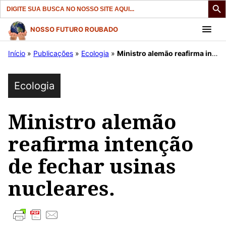
Search
for:
Pular
NOSSO FUTURO ROUBADO
para
Início
»
Publicações
»
Ecologia
»
Ministro alemão reafirma intenção de fechar usinas nucleares.
o
conteúdo
Ecologia
Ministro alemão
reafirma intenção
de fechar usinas
nucleares.