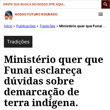
Search
for:
Pular
NOSSO FUTURO ROUBADO
para
Início
»
Publicações
»
Tradições
»
Ministério quer que Funai esclareça dúvidas sobre demarcação de terra indígena.
o
conteúdo
Tradições
Ministério quer que
Funai esclareça
dúvidas sobre
demarcação de
terra indígena.