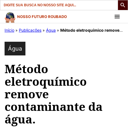
Search
for:
Pular
NOSSO FUTURO ROUBADO
para
Início
»
Publicações
»
Água
»
Método eletroquímico remove contaminante da água.
o
conteúdo
Água
Método
eletroquímico
remove
contaminante da
água.