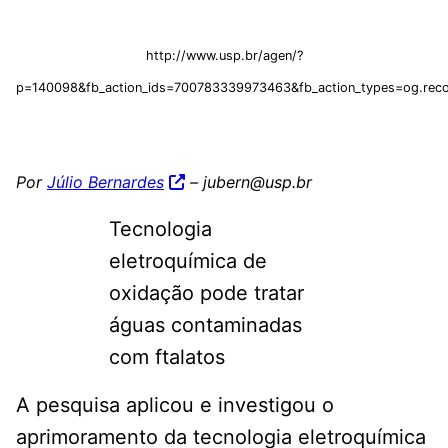
http://www.usp.br/agen/?
p=140098&fb_action_ids=700783339973463&fb_action_types=og.rec
Por
Júlio Bernardes
–
jubern@usp.br
Tecnologia
eletroquímica de
oxidação pode tratar
águas contaminadas
com ftalatos
A pesquisa aplicou e investigou o
aprimoramento da tecnologia eletroquímica