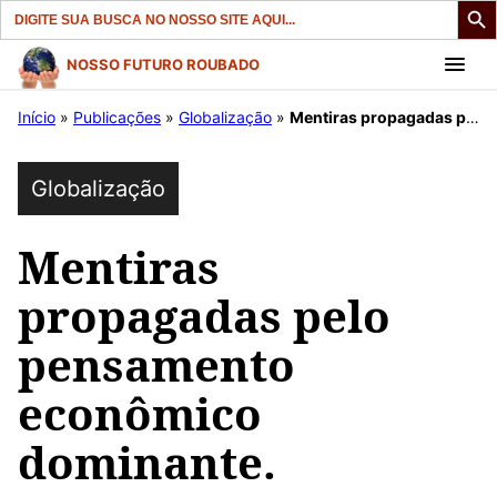
Search
for:
Pular
NOSSO FUTURO ROUBADO
para
Início
»
Publicações
»
Globalização
»
Mentiras propagadas pelo pensamento econômico dominante.
o
conteúdo
Globalização
Mentiras
propagadas pelo
pensamento
econômico
dominante.