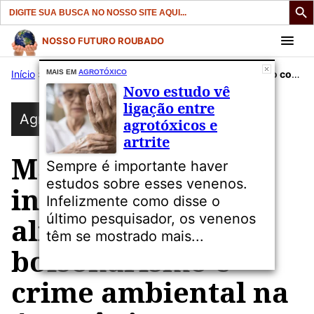
Search
for:
Pular
NOSSO FUTURO ROUBADO
para
Início
»
Publicações
MAIS EM
AGROTÓXICO
»
Agrotóxico
»
Mapa eleitoral inédito comprova aliança entre bolsonarismo e crime ambiental na Amazônia
o
Novo estudo vê
conteúdo
ligação entre
Agrotóxico
agrotóxicos e
artrite
Mapa eleitoral
Sempre é importante haver
estudos sobre esses venenos.
inédito comprova
Infelizmente como disse o
último pesquisador, os venenos
aliança entre
têm se mostrado mais...
bolsonarismo e
crime ambiental na