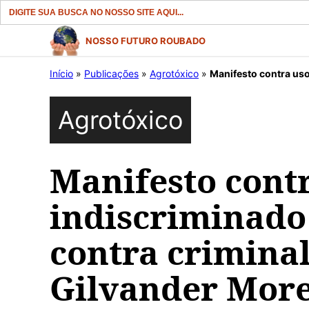
Search
for:
Pular
NOSSO FUTURO ROUBADO
para
Início
»
Publicações
»
Agrotóxico
»
Manifesto contra uso indis
o
conteúdo
Agrotóxico
Manifesto cont
indiscriminado 
contra criminal
Gilvander More