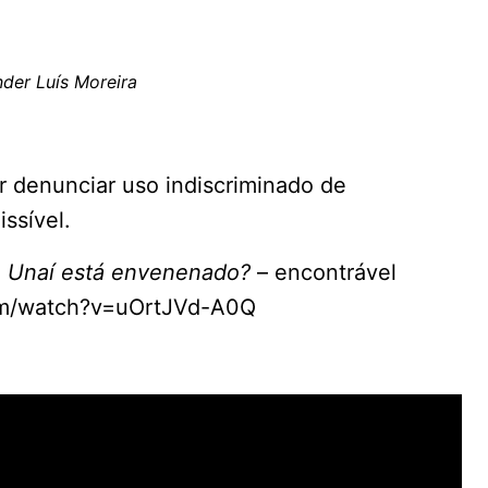
nder Luís Moreira
or denunciar uso indiscriminado de
issível.
e Unaí está envenenado?
– encontrável
com/watch?v=uOrtJVd-A0Q