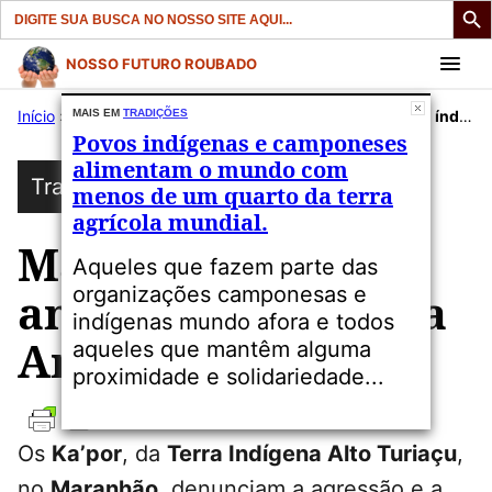
Search
for:
Pular
NOSSO FUTURO ROUBADO
para
Início
»
Publicações
MAIS EM
TRADIÇÕES
»
Tradições
»
Madeireiros ameaçam índios na Amazônia.
o
Povos indígenas e camponeses
conteúdo
alimentam o mundo com
Tradições
menos de um quarto da terra
agrícola mundial.
Madeireiros
Aqueles que fazem parte das
organizações camponesas e
ameaçam índios na
indígenas mundo afora e todos
Amazônia.
aqueles que mantêm alguma
proximidade e solidariedade...
Os
Ka’por
, da
Terra Indígena Alto Turiaçu
,
no
Maranhão
, denunciam a agressão e a