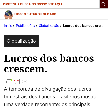
Search
for:
Pular
NOSSO FUTURO ROUBADO
para
Início
»
Publicações
»
Globalização
»
Lucros dos bancos crescem.
o
conteúdo
Globalização
Lucros dos bancos
crescem.
A temporada de divulgação dos lucros
trimestrais dos bancos brasileiros mostra
uma verdade recorrente: os principais