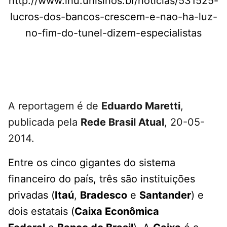
http://www.ihu.unisinos.br/noticias/531525-
lucros-dos-bancos-crescem-e-nao-ha-luz-
no-fim-do-tunel-dizem-especialistas
A reportagem é de
Eduardo Maretti
,
publicada pela
Rede Brasil Atual
, 20-05-
2014.
Entre os cinco gigantes do sistema
financeiro do país, três são instituições
privadas (
Itaú
,
Bradesco
e
Santander
) e
dois estatais (
Caixa Econômica