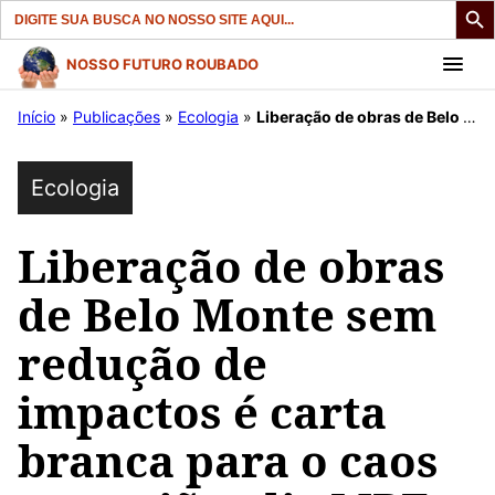
Search
for:
Pular
NOSSO FUTURO ROUBADO
para
Início
»
Publicações
»
Ecologia
»
Liberação de obras de Belo Monte sem redução de impactos é carta branca para o caos na região, diz MPF.
o
conteúdo
Ecologia
Liberação de obras
de Belo Monte sem
redução de
impactos é carta
branca para o caos