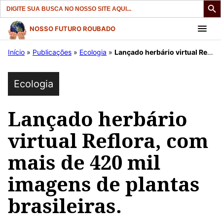
Search
for:
Pular
NOSSO FUTURO ROUBADO
para
Início
»
Publicações
»
Ecologia
»
Lançado herbário virtual Reflora, com mais de 420 mil imagens de plantas brasileiras.
o
conteúdo
Ecologia
Lançado herbário
virtual Reflora, com
mais de 420 mil
imagens de plantas
brasileiras.