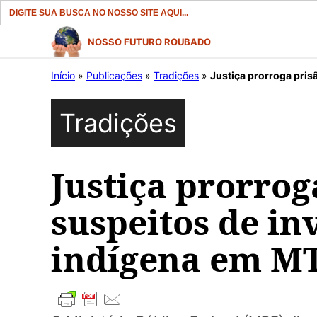
Search
for:
Pular
NOSSO FUTURO ROUBADO
para
Início
»
Publicações
»
Tradições
»
Justiça prorroga pris
o
conteúdo
Tradições
Justiça prorrog
suspeitos de in
indígena em MT