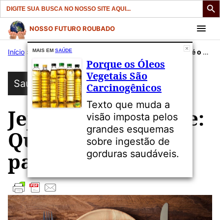
Search
for:
Pular
NOSSO FUTURO ROUBADO
para
Início
»
Publicações
MAIS EM
SAÚDE
»
Saúde
»
Jejum intermitente: Qual é o segredo para o sucesso?
o
Porque os Óleos
conteúdo
Vegetais São
Saúde
Carcinogênicos
Texto que muda a
Jejum intermitente:
visão imposta pelos
grandes esquemas
Qual é o segredo
sobre ingestão de
gorduras saudáveis.
para o sucesso?