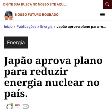
Search
for:
Pular
NOSSO FUTURO ROUBADO
para
Início
»
Publicações
»
Energia
»
Japão aprova plano para reduzir energia nuclear no país.
o
conteúdo
Energia
Japão aprova plano
para reduzir
energia nuclear no
país.