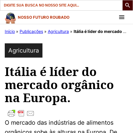
Search
for:
Pular
NOSSO FUTURO ROUBADO
para
Início
»
Publicações
»
Agricultura
»
Itália é líder do mercado orgânico na Europa.
o
conteúdo
Agricultura
Itália é líder do
mercado orgânico
na Europa.
O mercado das indústrias de alimentos
orgânicos sobe às alturas na Europa. De